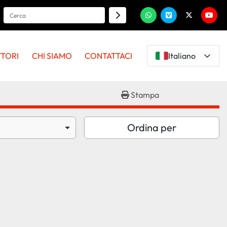
whatsapp
vimeo
twitter
youtu
TTORI
CHI SIAMO
CONTATTACI
Italiano
Stampa
Ordina per