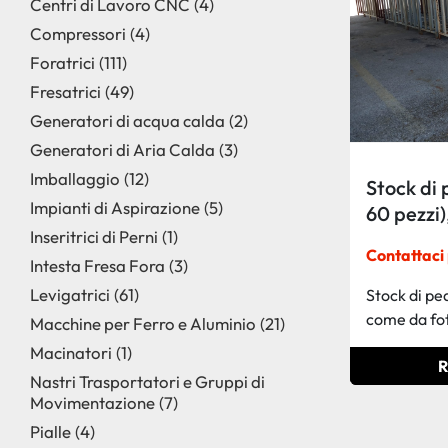
Centri di Lavoro CNC
4
Compressori
4
Foratrici
111
Fresatrici
49
Generatori di acqua calda
2
Generatori di Aria Calda
3
Imballaggio
12
Stock di 
Impianti di Aspirazione
5
60 pezzi)
Inseritrici di Perni
1
Contattaci 
Intesta Fresa Fora
3
Levigatrici
61
Stock di ped
come da fo
Macchine per Ferro e Aluminio
21
Macinatori
1
R
Nastri Trasportatori e Gruppi di
Movimentazione
7
Pialle
4