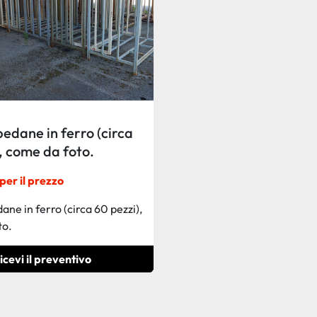
pedane in ferro (circa
, come da foto.
per il prezzo
ane in ferro (circa 60 pezzi),
to.
icevi il preventivo