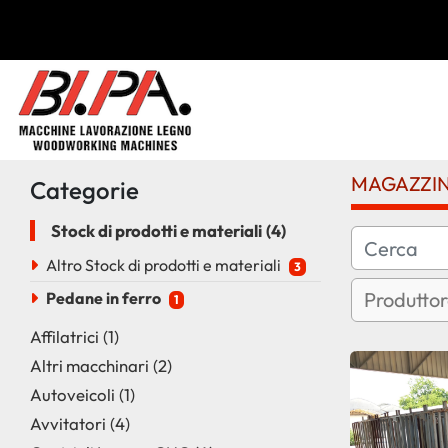
MAGAZZI
Categorie
Stock di prodotti e materiali
4
Altro Stock di prodotti e materiali
3
Pedane in ferro
1
Affilatrici
1
Altri macchinari
2
Autoveicoli
1
Avvitatori
4