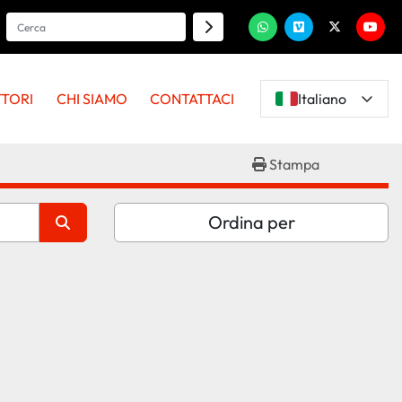
whatsapp
vimeo
twitter
youtu
TTORI
CHI SIAMO
CONTATTACI
Italiano
Stampa
Ordina per