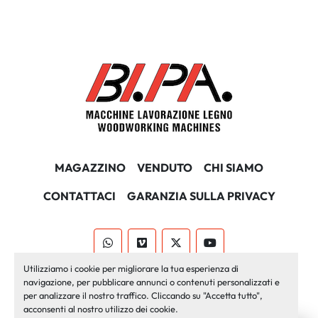
MAGAZZINO
VENDUTO
CHI SIAMO
CONTATTACI
GARANZIA SULLA PRIVACY
whatsapp
vimeo
twitter
youtube
Utilizziamo i cookie per migliorare la tua esperienza di
Machinio System
sito web di
Machinio
navigazione, per pubblicare annunci o contenuti personalizzati e
per analizzare il nostro traffico. Cliccando su "Accetta tutto",
Personalizza le preferenze sui Cookies
acconsenti al nostro utilizzo dei cookie.