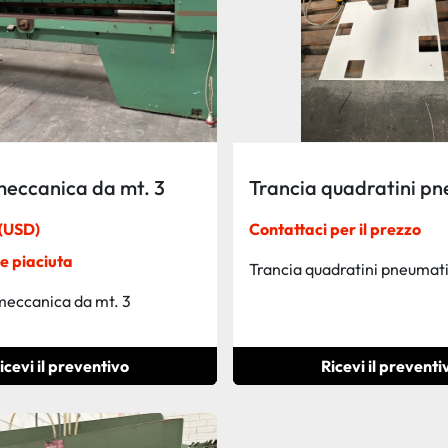
meccanica da mt. 3
Trancia quadratini p
(USD)
Contattaci per il prezzo
e piaciuta
Trancia quadratini pneumat
meccanica da mt. 3
icevi il preventivo
Ricevi il preventi