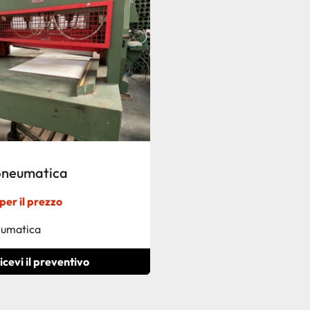
pneumatica
per il prezzo
eumatica
icevi il preventivo