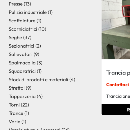
Presse
13
Pulizia industriale
1
Scaffalature
1
Scorniciatrici
10
Seghe
37
Sezionatrici
2
Sollevatori
9
Spalmacolla
3
Squadratrici
1
Trancia 
Stock di prodotti e materiali
4
Contattaci 
Strettoi
9
Tappezzeria
4
Trancia pn
Torni
22
R
Trance
1
Varie
1
Verniciatura e Accessori
26