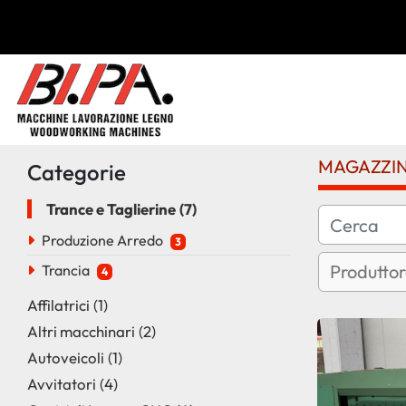
MAGAZZI
Categorie
Trance e Taglierine
7
Produzione Arredo
3
Trancia
4
Affilatrici
1
Altri macchinari
2
Autoveicoli
1
Avvitatori
4