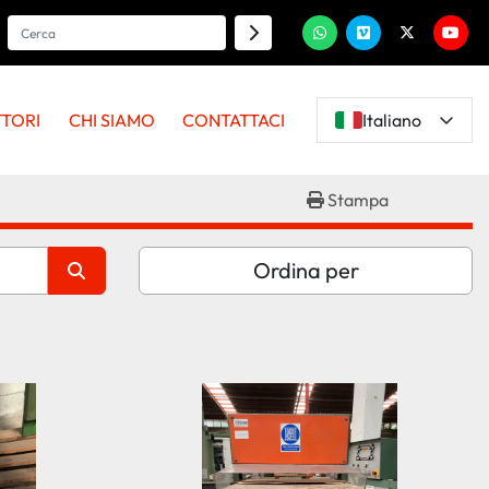
whatsapp
vimeo
twitter
youtu
TTORI
CHI SIAMO
CONTATTACI
Italiano
Stampa
Ordina per