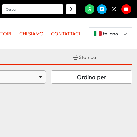
whatsapp
vimeo
twitter
youtu
TTORI
CHI SIAMO
CONTATTACI
Italiano
Stampa
Ordina per