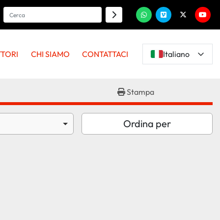
whatsapp
vimeo
twitter
youtu
TTORI
CHI SIAMO
CONTATTACI
Italiano
Stampa
Ordina per