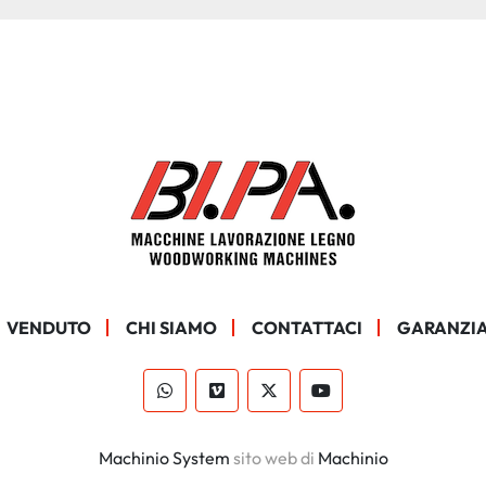
VENDUTO
CHI SIAMO
CONTATTACI
GARANZIA
whatsapp
vimeo
twitter
youtube
Machinio System
sito web di
Machinio