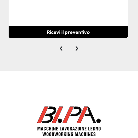
Ricevi il preventivo
‹
›