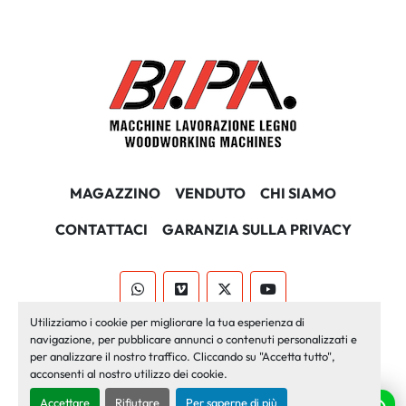
MAGAZZINO
VENDUTO
CHI SIAMO
CONTATTACI
GARANZIA SULLA PRIVACY
whatsapp
vimeo
twitter
youtube
Utilizziamo i cookie per migliorare la tua esperienza di
Machinio System
sito web di
Machinio
navigazione, per pubblicare annunci o contenuti personalizzati e
per analizzare il nostro traffico. Cliccando su "Accetta tutto",
Personalizza le preferenze sui Cookies
acconsenti al nostro utilizzo dei cookie.
Accettare
Rifiutare
Per saperne di più