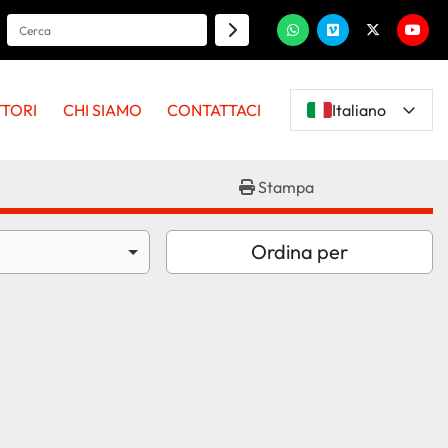
whatsapp
vimeo
twitter
youtu
TTORI
CHI SIAMO
CONTATTACI
Italiano
Stampa
Ordina per