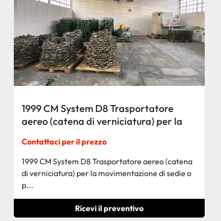
1999 CM System D8 Trasportatore
aereo (catena di verniciatura) per la
movimentazione di sedie o prodotti
Contattaci per il prezzo
simili, tinti su ganci. Metri lineari 600
1999 CM System D8 Trasportatore aereo (catena
di verniciatura) per la movimentazione di sedie o
p...
Ricevi il preventivo