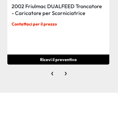
2002 Friulmac DUALFEED Troncatore
- Caricatore per Scorniciatrice
idraulico, automatico, con regolazione
Contattaci per il prezzo
misure elettronica.
Ricevi il preventivo
‹
›