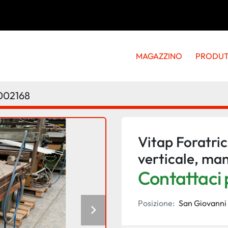
MAGAZZINO
PRODU
002168
Vitap Foratric
verticale, ma
Contattaci p
Posizione:
San Giovanni 