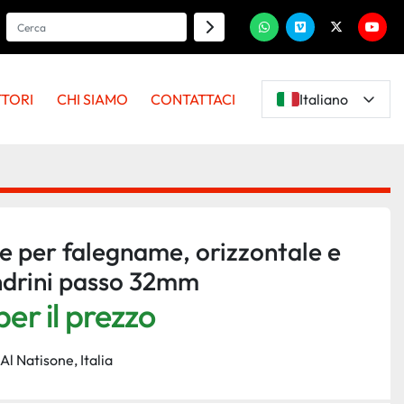
whatsapp
vimeo
twitter
youtu
TTORI
CHI SIAMO
CONTATTACI
Italiano
e per falegname, orizzontale e
ndrini passo 32mm
er il prezzo
Al Natisone, Italia