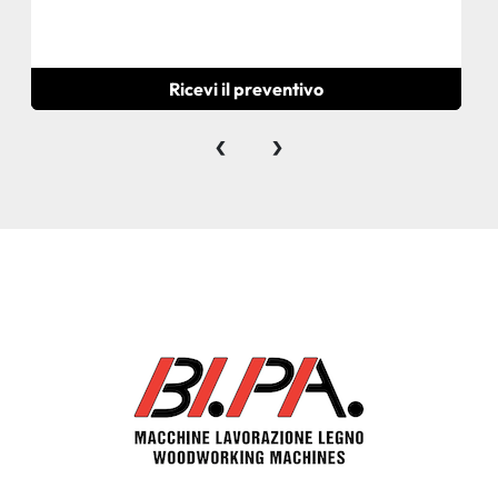
Ricevi il preventivo
‹
›