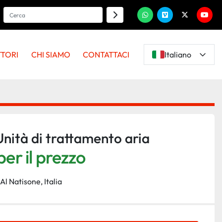
whatsapp
vimeo
twitter
youtu
TTORI
CHI SIAMO
CONTATTACI
Italiano
nità di trattamento aria
er il prezzo
Al Natisone, Italia