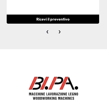
Ricevi il preventivo
‹
›