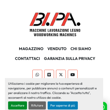
MAGAZZINO
VENDUTO
CHI SIAMO
CONTATTACI
GARANZIA SULLA PRIVACY
whatsapp
vimeo
twitter
youtube
Utilizziamo i cookie per migliorare la tua esperienza di
Machinio System
sito web di
Machinio
navigazione, per pubblicare annunci o contenuti personalizzati e
per analizzare il nostro traffico. Cliccando su "Accetta tutto",
Personalizza le preferenze sui Cookies
acconsenti al nostro utilizzo dei cookie.
Accettare
Rifiutare
Per saperne di più
Ho bisogno di aiuto? Chatta con noi!