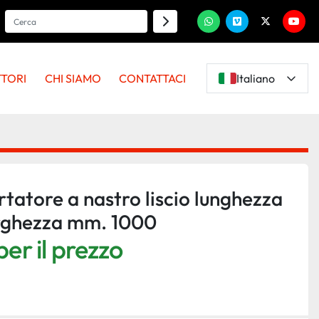
whatsapp
vimeo
twitter
youtu
TTORI
CHI SIAMO
CONTATTACI
Italiano
tatore a nastro liscio lunghezza
rghezza mm. 1000
er il prezzo