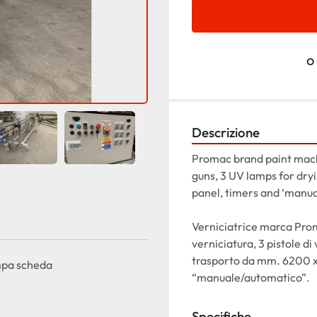
o
Descrizione
Promac brand paint machi
guns, 3 UV lamps for dr
panel, timers and ‘manua
Verniciatrice marca Pro
verniciatura, 3 pistole di
trasporto da mm. 6200 x
pa scheda
“manuale/automatico”.
Specifiche