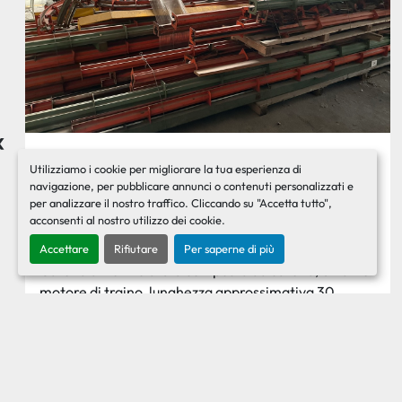
‹
Utilizziamo i cookie per migliorare la tua esperienza di
Catena di verniciatura composta da
navigazione, per pubblicare annunci o contenuti personalizzati e
catena, binari e motore di traino,
per analizzare il nostro traffico. Cliccando su "Accetta tutto",
lunghezza approssimativa 300 mt. Usata
acconsenti al nostro utilizzo dei cookie.
Contattaci per il prezzo
Accettare
Rifiutare
Per saperne di più
Catena di verniciatura composta da catena, binari e
motore di traino, lunghezza approssimativa 30...
Ricevi il preventivo