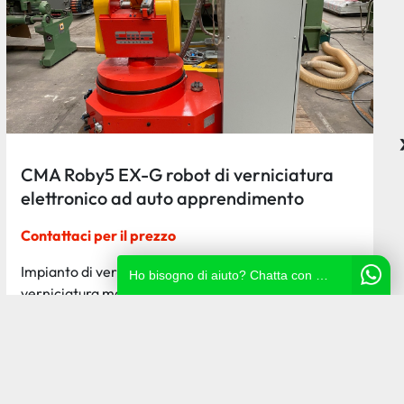
CMA Roby5 EX-G robot di verniciatura
elettronico ad auto apprendimento
Contattaci per il prezzo
Impianto di verniciatura composto da: - Robot di
Ho bisogno di aiuto? Chatta con noi!
verniciatura marca CMA, mod. Roby 5 Ex G, usato...
Ricevi il preventivo