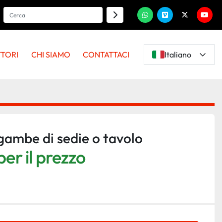
whatsapp
vimeo
twitter
youtu
TTORI
CHI SIAMO
CONTATTACI
Italiano
gambe di sedie o tavolo
er il prezzo