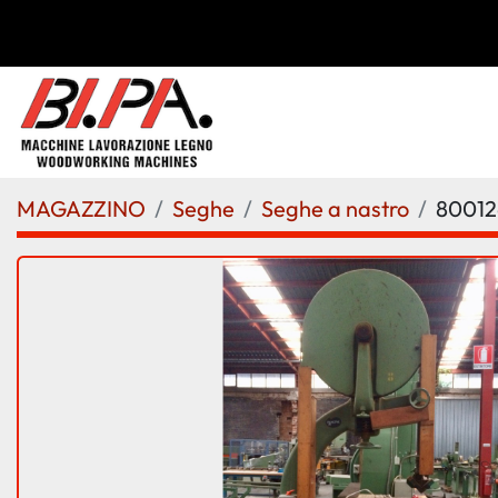
MAGAZZINO
Seghe
Seghe a nastro
80012