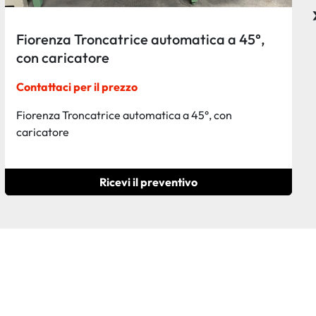
Uguagliatrice marca Camam
Contattaci per il prezzo
Uguagliatrice marca Camam
Ricevi il preventivo