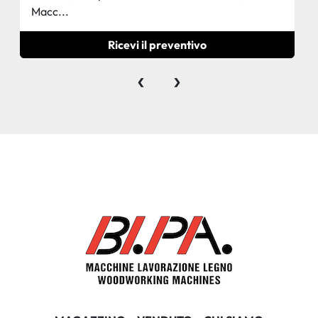
Macc...
Ricevi il preventivo
‹
›