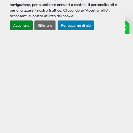
navigazione, per pubblicare annunci o contenuti personalizzati e
Levigatrice per elementi elettronica, marca
per analizzare il nostro traffico. Cliccando su "Accetta tutto",
Promac, completa di cabina insonorizzata, usata.
acconsenti al nostro utilizzo dei cookie.
Macc...
Accettare
Rifiutare
Per saperne di più
Ho bisogno di aiuto? Chatta con noi!
Ricevi il preventivo
‹
›