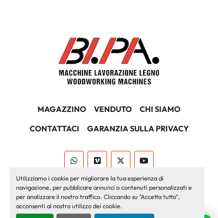
MAGAZZINO
VENDUTO
CHI SIAMO
CONTATTACI
GARANZIA SULLA PRIVACY
whatsapp
vimeo
twitter
youtube
Utilizziamo i cookie per migliorare la tua esperienza di
Machinio System
sito web di
Machinio
navigazione, per pubblicare annunci o contenuti personalizzati e
per analizzare il nostro traffico. Cliccando su "Accetta tutto",
Personalizza le preferenze sui Cookies
acconsenti al nostro utilizzo dei cookie.