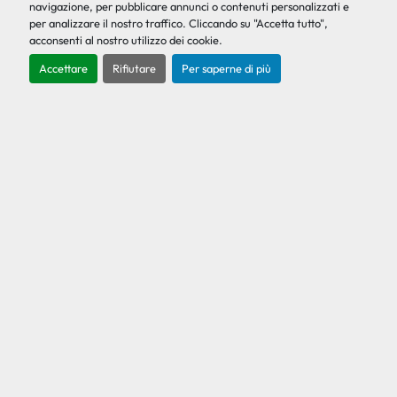
navigazione, per pubblicare annunci o contenuti personalizzati e
Levigatrice per elementi elettronica, marca
per analizzare il nostro traffico. Cliccando su "Accetta tutto",
Promac, completa di cabina insonorizzata, usata.
acconsenti al nostro utilizzo dei cookie.
Macc...
Accettare
Rifiutare
Per saperne di più
Ricevi il preventivo
‹
›