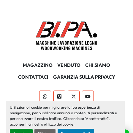
MAGAZZINO
VENDUTO
CHI SIAMO
CONTATTACI
GARANZIA SULLA PRIVACY
whatsapp
vimeo
twitter
youtube
Utilizziamo i cookie per migliorare la tua esperienza di
Machinio System
sito web di
Machinio
navigazione, per pubblicare annunci o contenuti personalizzati e
per analizzare il nostro traffico. Cliccando su "Accetta tutto",
Personalizza le preferenze sui Cookies
acconsenti al nostro utilizzo dei cookie.