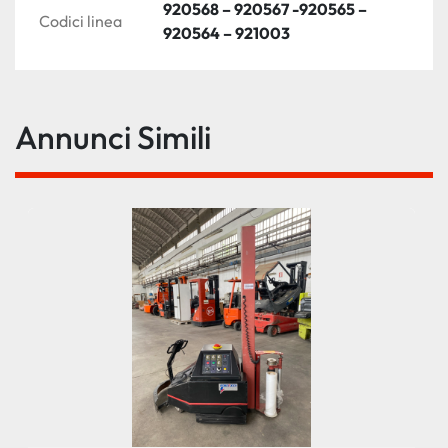
920568 – 920567 -920565 –
Codici linea
920564 – 921003
Annunci Simili