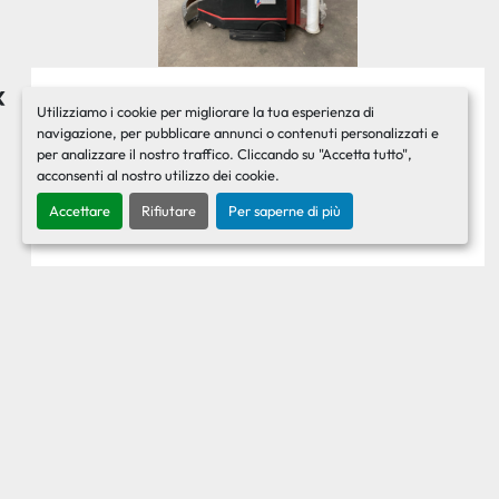
‹
Utilizziamo i cookie per migliorare la tua esperienza di
2000 Robopac Robot 2001 Avvolgi pallets
navigazione, per pubblicare annunci o contenuti personalizzati e
per analizzare il nostro traffico. Cliccando su "Accetta tutto",
Contattaci per il prezzo
acconsenti al nostro utilizzo dei cookie.
Robot avvolgi - pallets. Batterie da sostituire. Costo
Accettare
Rifiutare
Per saperne di più
batteria nuova marca FIAMM: Euro 700 + Iva Altezza
...
Ricevi il preventivo