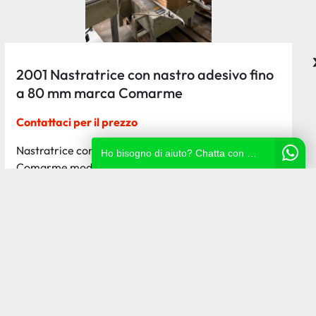
2001 Nastratrice con nastro adesivo fino
a 80 mm marca Comarme
Contattaci per il prezzo
Nastratrice con nastro adesivo fino a 80 mm marca
Ho bisogno di aiuto? Chatta con noi!
Comarme modello Gem37, matricola A5020385,
anno...
Ricevi il preventivo