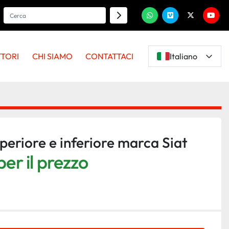
whatsapp
vimeo
twitter
youtu
TTORI
CHI SIAMO
CONTATTACI
Italiano
periore e inferiore marca Siat
er il prezzo