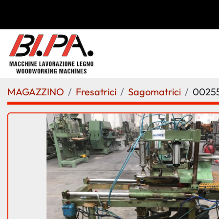
MAGAZZINO
Fresatrici
Sagomatrici
0025