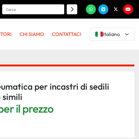
whatsapp
vimeo
twitter
youtu
TTORI
CHI SIAMO
CONTATTACI
Italiano
umatica per incastri di sedili
simili
er il prezzo