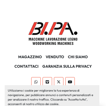
MAGAZZINO
VENDUTO
CHI SIAMO
CONTATTACI
GARANZIA SULLA PRIVACY
whatsapp
vimeo
twitter
youtube
Utilizziamo i cookie per migliorare la tua esperienza di
Machinio System
sito web di
Machinio
navigazione, per pubblicare annunci o contenuti personalizzati e
per analizzare il nostro traffico. Cliccando su "Accetta tutto",
Personalizza le preferenze sui Cookies
acconsenti al nostro utilizzo dei cookie.