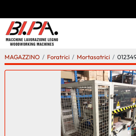
MAGAZZINO
Foratrici
Mortasatrici
01234