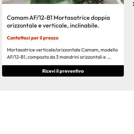
Foratrice marca Camam modello
FM/2U/10A
Contattaci per il prezzo
Foratrice marca Camam modello FM/2U/10A,
mandrini con testa multi punte, usata.
Ricevi il preventivo