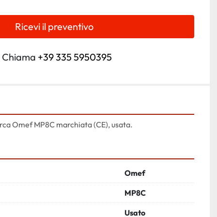
Ricevi il preventivo
Chiama
+39 335 5950395
arca Omef MP8C marchiata (CE), usata.
Omef
MP8C
Usato