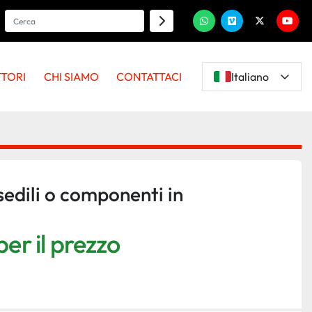
whatsapp
vimeo
twitter
youtu
TTORI
CHI SIAMO
CONTATTACI
Italiano
sedili o componenti in
er il prezzo