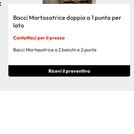
‹
Mortasatrice marca Camam
€2.500 (EUR)
Mortasatrice Camam doppia, a cinghia, con 2
mandrini orizzontali e 3 verticali, usata
Ricevi il preventivo