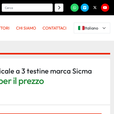
whatsapp
vimeo
twitter
youtu
TTORI
CHI SIAMO
CONTATTACI
Italiano
icale a 3 testine marca Sicma
er il prezzo