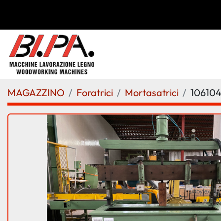
MAGAZZINO
Foratrici
Mortasatrici
10610