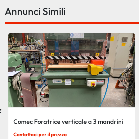
Annunci Simili
‹
Comec Foratrice verticale a 3 mandrini
Contattaci per il prezzo