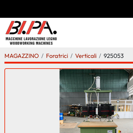
MAGAZZINO
Foratrici
Verticali
925053