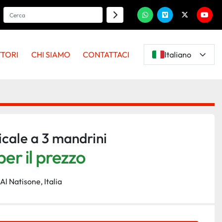
whatsapp
vimeo
twitter
youtu
TTORI
CHI SIAMO
CONTATTACI
Italiano
icale a 3 mandrini
er il prezzo
Al Natisone, Italia