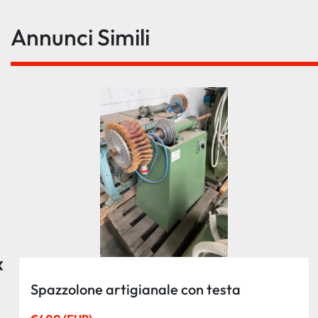
Annunci Simili
‹
Spazzolone artigianale con testa