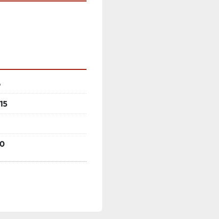
o
 15
20