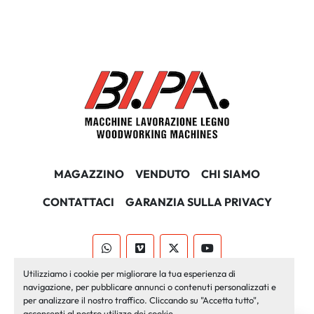
MAGAZZINO
VENDUTO
CHI SIAMO
CONTATTACI
GARANZIA SULLA PRIVACY
whatsapp
vimeo
twitter
youtube
Utilizziamo i cookie per migliorare la tua esperienza di
Machinio System
sito web di
Machinio
navigazione, per pubblicare annunci o contenuti personalizzati e
per analizzare il nostro traffico. Cliccando su "Accetta tutto",
Personalizza le preferenze sui Cookies
acconsenti al nostro utilizzo dei cookie.